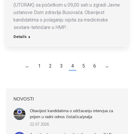
(UTORAK) sa početkom u 09,00 sati u zgradi Javne
ustanove Dom zdravlja Busovača. Obavijest
kandidatima o polaganju ispita za medicinske
sestare-tehničare u HMP…
Details
←
1
2
3
4
5
6
→
NOVOSTI
Obavijest kandidatima o održavanju intervjua za
prijem u radni odnos čistačica/pralja
22.07.2026