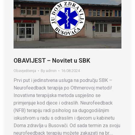
OBAVIJEST – Novitet u SBK
Obavještenja
By
admin
16.08.2024
Prvi put i jedinstvena usluga na području SBK –
Neurofeedback terapija po Othmerovoj metodi!
Inovativna terapijska metoda uspješno se
primjenjuje kod djece i odraslih. Neurofeedback
(NFB) terapiju radi psiholog sa dugogodišnjim
iskustvom u radu s odraslim i djecom u kabinetu
Doma zdravlja u Busovači. Od sada termin za svoju
neurofeedback terapiju možete zakazati na br.…