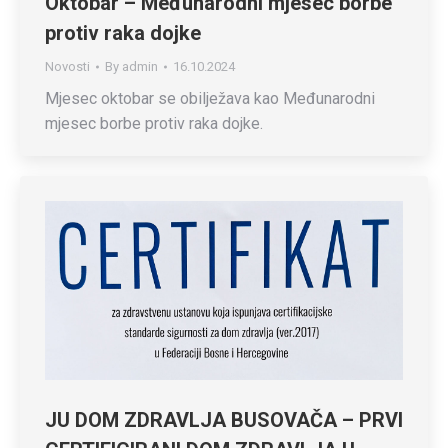
Oktobar – Međunarodni mjesec borbe
protiv raka dojke
Novosti
By
admin
16.10.2024
Mjesec oktobar se obilježava kao Međunarodni
mjesec borbe protiv raka dojke.
JU DOM ZDRAVLJA BUSOVAČA – PRVI