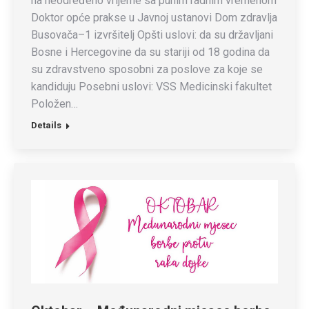
na neodređeno vrijeme sa punim radnim vremenom
Doktor opće prakse u Javnoj ustanovi Dom zdravlja
Busovača–1 izvršitelj Opšti uslovi: da su državljani
Bosne i Hercegovine da su stariji od 18 godina da
su zdravstveno sposobni za poslove za koje se
kandiduju Posebni uslovi: VSS Medicinski fakultet
Položen…
Details