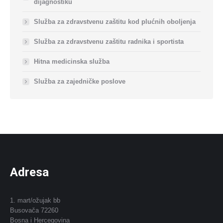
dijagnostiku
Služba za zdravstvenu zaštitu kod plućnih oboljenja
Služba za zdravstvenu zaštitu radnika i sportista
Hitna medicinska služba
Služba za zajedničke poslove
Adresa
1. mart/ožujak bb
Busovača 72260
Bosna i Hercegovina