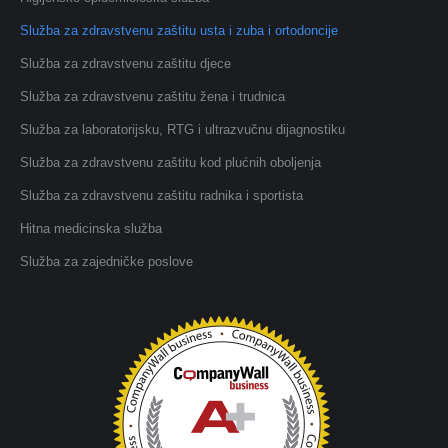
Služba za zdravstvenu zaštitu usta i zuba i ortodoncije
Služba za zdravstvenu zaštitu djece
Služba za zdravstvenu zaštitu žena i trudnica
Služba za laboratorijsku, RTG i ultrazvučnu dijagnostiku
Služba za zdravstvenu zaštitu kod plućnih oboljenja
Služba za zdravstvenu zaštitu radnika i sportista
Hitna medicinska služba
Služba za zajedničke poslove