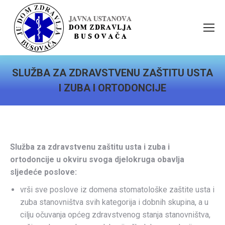
SLUŽBA ZA ZDRAVSTVENU ZAŠTITU USTA
I ZUBA I ORTODONCIJE
You are here:
Služba za zdravstvenu zaštitu usta i zuba i
ortodoncije u okviru svoga djelokruga obavlja
sljedeće poslove:
vrši sve poslove iz domena stomatološke zaštite usta i
zuba stanovništva svih kategorija i dobnih skupina, a u
cilju očuvanja općeg zdravstvenog stanja stanovništva,