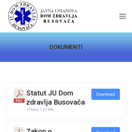
DOKUMENTI
You are here:
Statut JU Dom
Download
zdravlja Busovača
1 file(s)
1.27 MB
Zakon o