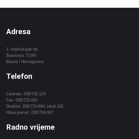
Adresa
1. mart/ožujak bb
Busovača 72260
Bosna i Hercegovina
Telefon
Centrala: 030/732-124
Fax: 030/732-091
Direktor: 030/732-684, lokal 102
Hitna pomoć: 030/734-047
Radno vrijeme