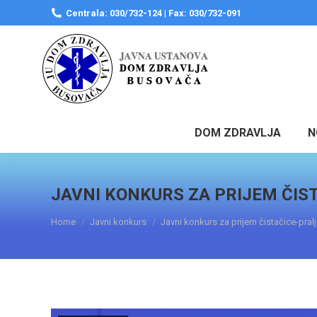
Centrala: 030/732-124 | Fax: 030/732-091
DOM ZDRAVLJA
N
JAVNI KONKURS ZA PRIJEM ČIS
You are here:
Home
Javni konkurs
Javni konkurs za prijem čistačice-pral