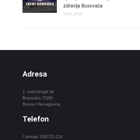
zdravlja Busovača
14.01.2026
Adresa
1. mart/ožujak bb
Busovača 72260
Bosna i Hercegovina
Telefon
Centrala: 030/732-124