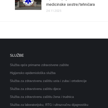
medicinske sestre/tehničara
24.11.2025
SLUŽBE
Služba opće primarne zdravstvene zaštite
Higijensko epidemiološka služba
Služba za zdravstvenu zaštitu usta i zuba i ortodoncije
Služba za zdravstvenu zaštitu djece
Služba za zdravstvenu zaštitu žena i trudnica
Služba za laboratorijsku, RTG i ultrazvučnu dijagnostiku