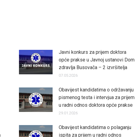
Javni konkurs za prijem doktora
opće prakse u Javnoj ustanovi Dom
zdravlja Busovača – 2 izvršitelja
07.05.2026
Obavijest kandidatima o održavanju
pismenog testa i intervjua za prijem
u radni odnos doktora opće prakse
29.01.2026
Obavijest kandidatima o polaganju
m
ispita za prijem u radni odnos