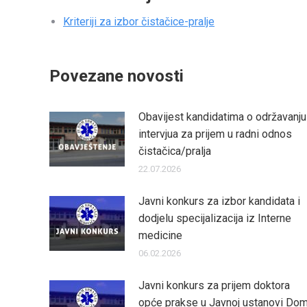
Kriteriji za izbor čistačice-pralje
Povezane novosti
Obavijest kandidatima o održavanju
intervjua za prijem u radni odnos
čistačica/pralja
22.07.2026
Javni konkurs za izbor kandidata i
dodjelu specijalizacija iz Interne
medicine
06.02.2026
Javni konkurs za prijem doktora
opće prakse u Javnoj ustanovi Do