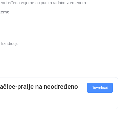
 neodređeno vrijeme sa punim radnim vremenom
ijeme
 kandiduju
tačice-pralje na neodređeno
Download