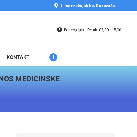
opens
1. mart/ožujak bb, Busovača
in
new
window
Ponedjeljak - Petak: 07,00 - 15,00
KONTAKT
Facebook
page
opens
DNOS MEDICINSKE
in
new
window