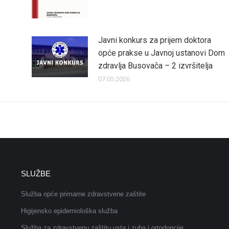
Javni konkurs za prijem doktora
opće prakse u Javnoj ustanovi Dom
zdravlja Busovača – 2 izvršitelja
07.05.2026
SLUŽBE
Služba opće primarne zdravstvene zaštite
Higijensko epidemiološka služba
Služba za zdravstvenu zaštitu usta i zuba i ortodoncije