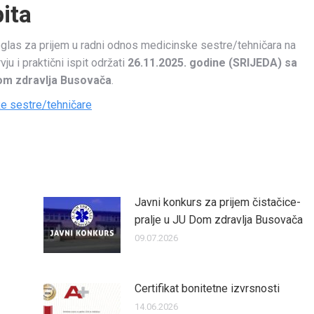
ita
i oglas za prijem u radni odnos medicinske sestre/tehničara na
u i praktični ispit održati
26.11.2025. godine (SRIJEDA) sa
om zdravlja Busovača
.
ke sestre/tehničare
Javni konkurs za prijem čistačice-
pralje u JU Dom zdravlja Busovača
09.07.2026
Certifikat bonitetne izvrsnosti
14.06.2026