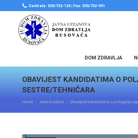
Centrala: 030/732-124 | Fax: 030/732-091
DOM ZDRAVLJA
N
OBAVIJEST KANDIDATIMA O POL
SESTRE/TEHNIČARA
You are here:
Home
Javni konkurs
Obavijest kandidatima o polaganju is