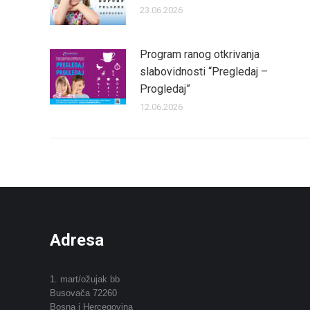
23.06.2026
Program ranog otkrivanja
slabovidnosti “Pregledaj –
Progledaj”
12.06.2026
Adresa
1. mart/ožujak bb
Busovača 72260
Bosna i Hercegovina