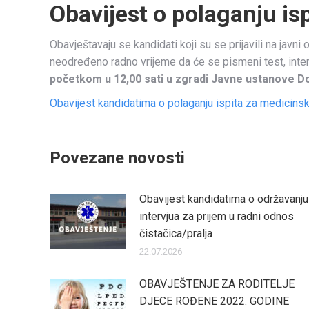
Obavijest o polaganju isp
Obavještavaju se kandidati koji su se prijavili na javn
neodređeno radno vrijeme da će se pismeni test, intervj
početkom u 12,00 sati u zgradi Javne ustanove D
Obavijest kandidatima o polaganju ispita za medicins
Povezane novosti
Obavijest kandidatima o održavanju
intervjua za prijem u radni odnos
čistačica/pralja
22.07.2026
OBAVJEŠTENJE ZA RODITELJE
DJECE ROĐENE 2022. GODINE