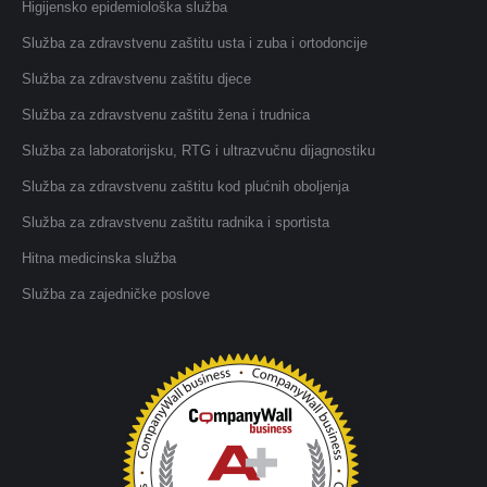
Higijensko epidemiološka služba
Služba za zdravstvenu zaštitu usta i zuba i ortodoncije
Služba za zdravstvenu zaštitu djece
Služba za zdravstvenu zaštitu žena i trudnica
Služba za laboratorijsku, RTG i ultrazvučnu dijagnostiku
Služba za zdravstvenu zaštitu kod plućnih oboljenja
Služba za zdravstvenu zaštitu radnika i sportista
Hitna medicinska služba
Služba za zajedničke poslove