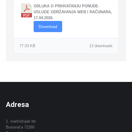
ODLUKA O PRIHVATANJU PONUDE-
USLUGE ODRŽAVANJA WEB I RAČUNARA,
17.04.2026.
Download
77.03 KB
13 downloads
Adresa
1. mart/ožujak bb
Busovača 72260