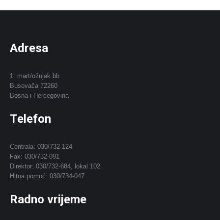
Adresa
1. mart/ožujak bb
Busovača 72260
Bosna i Hercegovina
Telefon
Centrala: 030/732-124
Fax: 030/732-091
Direktor: 030/732-684, lokal 102
Hitna pomoć: 030/734-047
Radno vrijeme