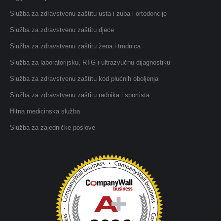
Služba za zdravstvenu zaštitu usta i zuba i ortodoncije
Služba za zdravstvenu zaštitu djece
Služba za zdravstvenu zaštitu žena i trudnica
Služba za laboratorijsku, RTG i ultrazvučnu dijagnostiku
Služba za zdravstvenu zaštitu kod plućnih oboljenja
Služba za zdravstvenu zaštitu radnika i sportista
Hitna medicinska služba
Služba za zajedničke poslove