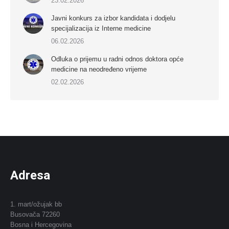
23.02.2026
Javni konkurs za izbor kandidata i dodjelu
specijalizacija iz Interne medicine
06.02.2026
Odluka o prijemu u radni odnos doktora opće
medicine na neodređeno vrijeme
02.02.2026
Adresa
1. mart/ožujak bb
Busovača 72260
Bosna i Hercegovina