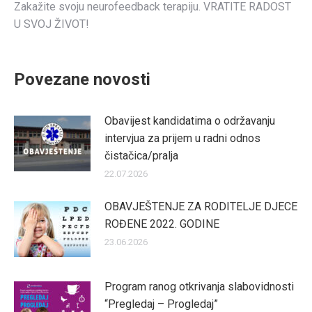
Zakažite svoju neurofeedback terapiju. VRATITE RADOST
U SVOJ ŽIVOT!
Povezane novosti
Obavijest kandidatima o održavanju
intervjua za prijem u radni odnos
čistačica/pralja
22.07.2026
OBAVJEŠTENJE ZA RODITELJE DJECE
ROĐENE 2022. GODINE
23.06.2026
Program ranog otkrivanja slabovidnosti
“Pregledaj – Progledaj”