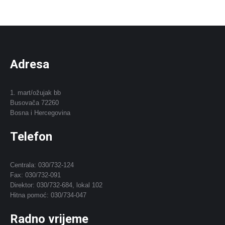
Adresa
1. mart/ožujak bb
Busovača 72260
Bosna i Hercegovina
Telefon
Centrala: 030/732-124
Fax: 030/732-091
Direktor: 030/732-684, lokal 102
Hitna pomoć: 030/734-047
Radno vrijeme