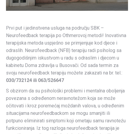
Prvi put i jedinstvena usluga na području SBK –
Neurofeedback terapija po Othmerovoj metodi! Inovativna
terapijska metoda uspješno se primjenjuje kod djece i
odraslih. Neurofeedback (NFB) terapiju radi psiholog sa
dugogodišnjim iskustvom u radu s odraslim i djecom u
kabinetu Doma zdravlja u Busovači. Od sada termin za
svoju neurofeedback terapiju možete zakazati na br. tel.:
030/732124 ili 063/526647
S obzirom da su psihološki problemi i mentalna oboljenja
povezana s određenom neravnotežom koja se može
očitovati i kroz poremećaj moždanih valova, u određenim
situacijama neurofeedbackom se mogu smanjiti ili
potpuno eliminirati simptomi koji ometaju samu ravnoteźu
funkcioniranja. Iz tog razloga neurofeedback terapija je