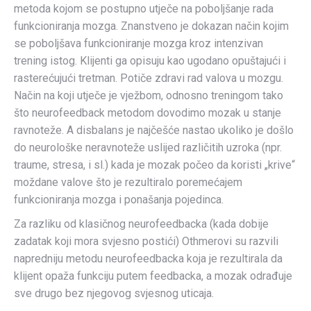
metoda kojom se postupno utječe na poboljšanje rada
funkcioniranja mozga. Znanstveno je dokazan način kojim
se poboljšava funkcioniranje mozga kroz intenzivan
trening istog. Klijenti ga opisuju kao ugodano opuštajući i
rasterećujući tretman. Potiče zdravi rad valova u mozgu.
Način na koji utječe je vježbom, odnosno treningom tako
što neurofeedback metodom dovodimo mozak u stanje
ravnoteže. A disbalans je najčešće nastao ukoliko je došlo
do neurološke neravnoteže uslijed različitih uzroka (npr.
traume, stresa, i sl.) kada je mozak počeo da koristi „krive“
moždane valove što je rezultiralo poremećajem
funkcioniranja mozga i ponašanja pojedinca.
Za razliku od klasičnog neurofeedbacka (kada dobije
zadatak koji mora svjesno postići) Othmerovi su razvili
napredniju metodu neurofeedbacka koja je rezultirala da
klijent opaža funkciju putem feedbacka, a mozak odrađuje
sve drugo bez njegovog svjesnog uticaja.