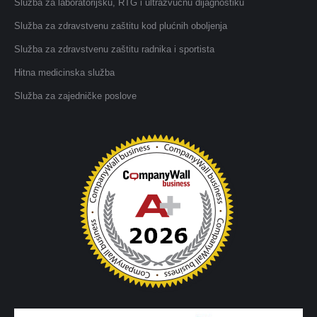
Služba za laboratorijsku, RTG i ultrazvučnu dijagnostiku
Služba za zdravstvenu zaštitu kod plućnih oboljenja
Služba za zdravstvenu zaštitu radnika i sportista
Hitna medicinska služba
Služba za zajedničke poslove