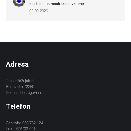
medicine na neodređeno vrijeme
02.02.2026
Adresa
1. mart/ožujak bb
Busovača 72260
Bosna i Hercegovina
Telefon
Centrala: 030/732-124
Fax: 030/732-091