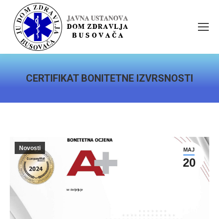
CERTIFIKAT BONITETNE IZVRSNOSTI
You are here:
Novosti
MAJ
20