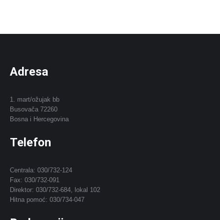
Adresa
1. mart/ožujak bb
Busovača 72260
Bosna i Hercegovina
Telefon
Centrala: 030/732-124
Fax: 030/732-091
Direktor: 030/732-684, lokal 102
Hitna pomoć: 030/734-047