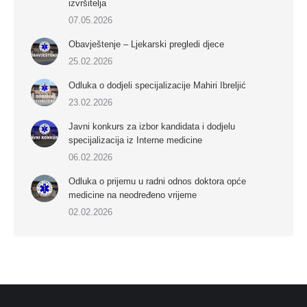
izvršitelja
07.05.2026
Obavještenje – Ljekarski pregledi djece
25.02.2026
Odluka o dodjeli specijalizacije Mahiri Ibreljić
23.02.2026
Javni konkurs za izbor kandidata i dodjelu
specijalizacija iz Interne medicine
06.02.2026
Odluka o prijemu u radni odnos doktora opće
medicine na neodređeno vrijeme
02.02.2026