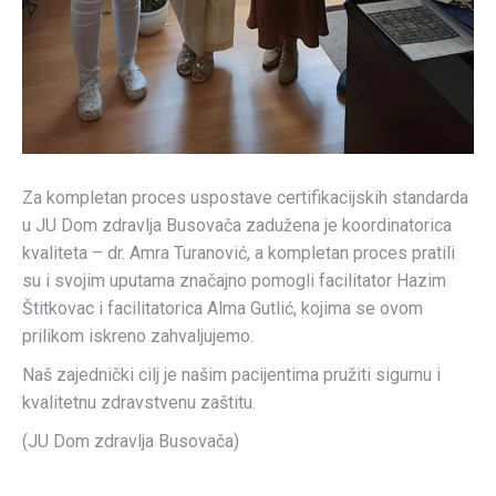
Za kompletan proces uspostave certifikacijskih standarda
u JU Dom zdravlja Busovača zadužena je koordinatorica
kvaliteta – dr. Amra Turanović, a kompletan proces pratili
su i svojim uputama značajno pomogli facilitator Hazim
Štitkovac i facilitatorica Alma Gutlić, kojima se ovom
prilikom iskreno zahvaljujemo.
Naš zajednički cilj je našim pacijentima pružiti sigurnu i
kvalitetnu zdravstvenu zaštitu.
(JU Dom zdravlja Busovača)