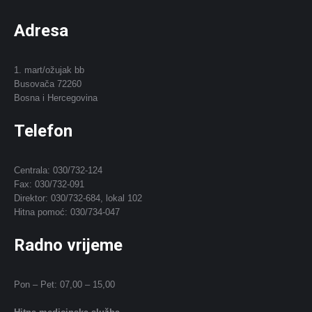
Adresa
1. mart/ožujak bb
Busovača 72260
Bosna i Hercegovina
Telefon
Centrala: 030/732-124
Fax: 030/732-091
Direktor: 030/732-684, lokal 102
Hitna pomoć: 030/734-047
Radno vrijeme
Pon – Pet: 07,00 – 15,00