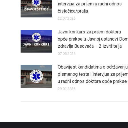
intervjua za prijem u radni odnos
čistačica/pralja
22.07.2026
Javni konkurs za prijem doktora
opće prakse u Javnoj ustanovi Do
zdravlja Busovača – 2 izvršitelja
07.05.2026
Obavijest kandidatima o održavanju
pismenog testa i intervjua za prije
u radni odnos doktora opće prakse
29.01.2026