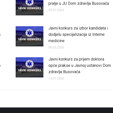
pralje u JU Dom zdravlja Busovača
09.07.2026
Javni konkurs za izbor kandidata i
m
dodjelu specijalizacija iz Interne
medicine
06.02.2026
Javni konkurs za prijem doktora
m
opće prakse u Javnoj ustanovi Dom
zdravlja Busovača
14.01.2026