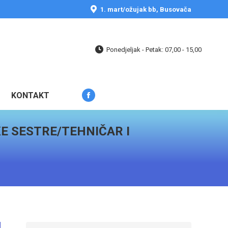
opens
1. mart/ožujak bb, Busovača
in
new
window
Ponedjeljak - Petak: 07,00 - 15,00
KONTAKT
Facebook
page
opens
E SESTRE/TEHNIČAR I
in
new
window