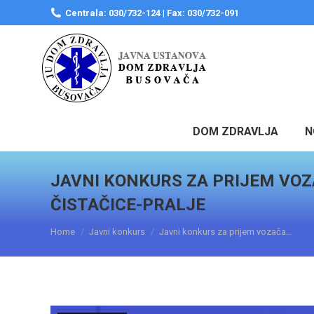
Centrala: 030/732-124 | Fax: 030/732-091
DOM ZDRAVLJA
N
JAVNI KONKURS ZA PRIJEM VOZ
ČISTAČICE-PRALJE
You are here:
Home
Javni konkurs
Javni konkurs za prijem vozača…