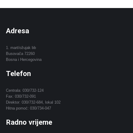
Adresa
1. mart/ožujak bb
Busovača 72260
Bosna i Hercegovina
Telefon
Centrala: 030/732-124
Fax: 030/732-091
Direktor: 030/732-684, lokal 102
Hitna pomoć: 030/734-047
Radno vrijeme