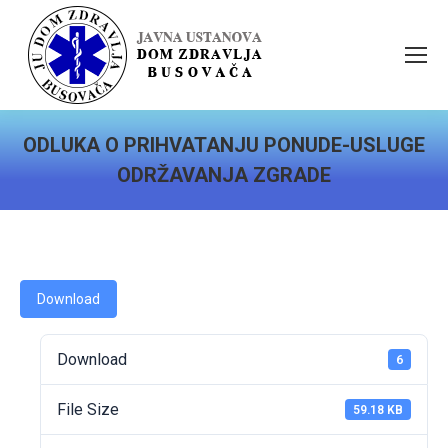
ODLUKA O PRIHVATANJU PONUDE-USLUGE
ODRŽAVANJA ZGRADE
You are here:
Download
Download
6
File Size
59.18 KB