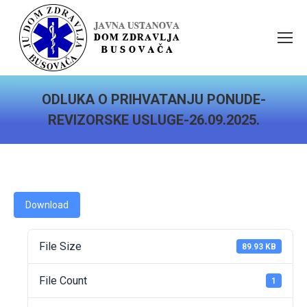
ODLUKA O PRIHVATANJU PONUDE-
REVIZORSKE USLUGE-26.09.2025.
You are here:
Download
File Size
89.93 KB
File Count
1