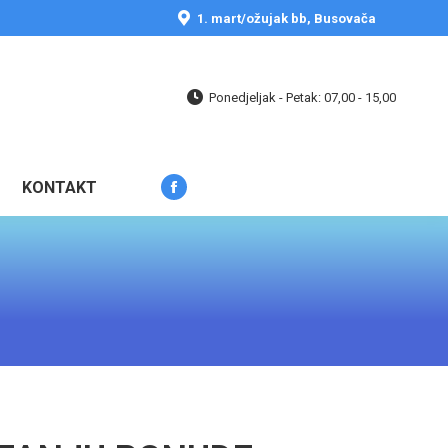
opens
1. mart/ožujak bb, Busovača
in
new
window
Ponedjeljak - Petak: 07,00 - 15,00
KONTAKT
Facebook
page
opens
in
new
window