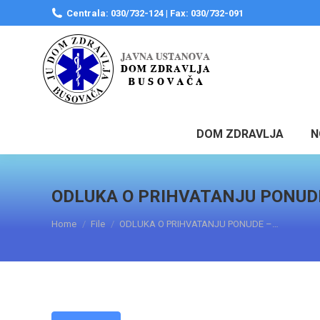
Centrala: 030/732-124 | Fax: 030/732-091
DOM ZDRAVLJA
N
ODLUKA O PRIHVATANJU PONUD
You are here:
Home
File
ODLUKA O PRIHVATANJU PONUDE –…