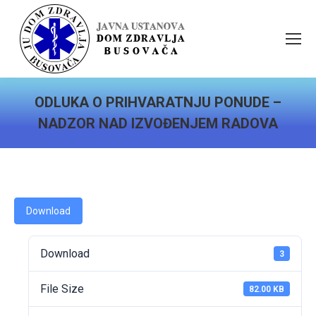
ODLUKA O PRIHVARATNJU PONUDE –
NADZOR NAD IZVOĐENJEM RADOVA
You are here:
Download
Download
3
File Size
82.00 KB