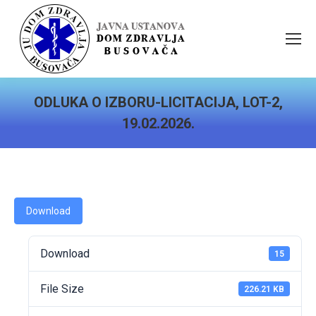
ODLUKA O IZBORU-LICITACIJA, LOT-2,
19.02.2026.
You are here:
Download
Download
15
File Size
226.21 KB