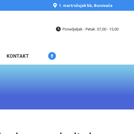
opens
1. mart/ožujak bb, Busovača
in
new
window
Ponedjeljak - Petak: 07,00 - 15,00
KONTAKT
Facebook
page
opens
in
new
window