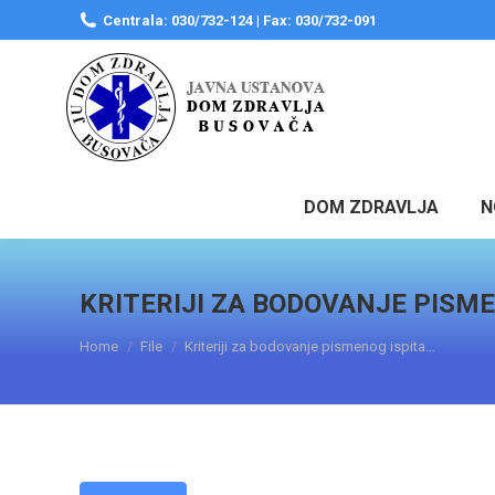
Centrala: 030/732-124 | Fax: 030/732-091
DOM ZDRAVLJA
N
KRITERIJI ZA BODOVANJE PISM
You are here:
Home
File
Kriteriji za bodovanje pismenog ispita…