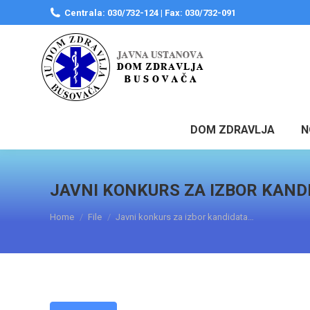
Centrala: 030/732-124 | Fax: 030/732-091
DOM ZDRAVLJA
N
JAVNI KONKURS ZA IZBOR KANDI
You are here:
Home
File
Javni konkurs za izbor kandidata…