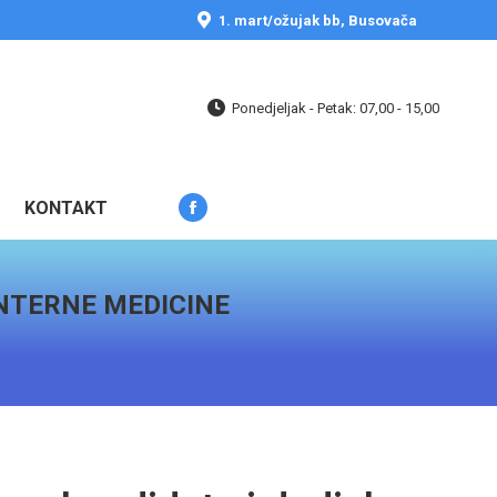
opens
1. mart/ožujak bb, Busovača
in
new
window
Ponedjeljak - Petak: 07,00 - 15,00
KONTAKT
Facebook
page
opens
INTERNE MEDICINE
in
new
window